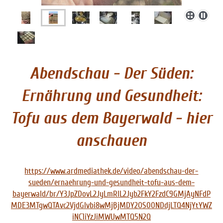
Abendschau - Der Süden:
Ernährung und Gesundheit:
Tofu aus dem Bayerwald - hier
anschauen
https://www.ardmediathek.de/video/abendschau-der-
sueden/ernaehrung-und-gesundheit-tofu-aus-dem-
bayerwald/br/Y3JpZDovL2JyLmRlL2Jyb2FkY2FzdC9GMjAyNFdP
MDE3MTgwQTAvc2VjdGlvbi8wMjBjMDY2OS00NDdjLTQ4NjYtYWZ
iNC1iYzJiMWUwMTQ5N2Q